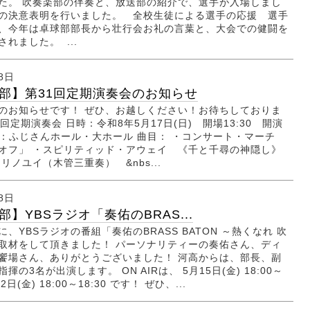
た。 吹奏楽部の伴奏と、放送部の紹介で、選手が入場しまし
の決意表明を行いました。 全校生徒による選手の応援 選手
、今年は卓球部部長から壮行会お礼の言葉と、大会での健闘を
れました。 ...
8日
部】第31回定期演奏会のお知らせ
のお知らせです！ ぜひ、お越しください！お待ちしておりま
回定期演奏会 日時：令和8年5月17日(日) 開場13:30 開演
 会場：ふじさんホール・大ホール 曲目： ・コンサート・マーチ
オフ」 ・スピリティッド・アウェイ 《千と千尋の神隠し》
リノユイ（木管三重奏） &nbs...
8日
】YBSラジオ「奏佑のBRAS...
)に、YBSラジオの番組「奏佑のBRASS BATON ～熱くなれ 吹
取材をして頂きました！ パーソナリティーの奏佑さん、ディ
饗場さん、ありがとうございました！ 河高からは、部長、副
揮の3名が出演します。 ON AIRは、 5月15日(金) 18:00～
22日(金) 18:00～18:30 です！ ぜひ、...