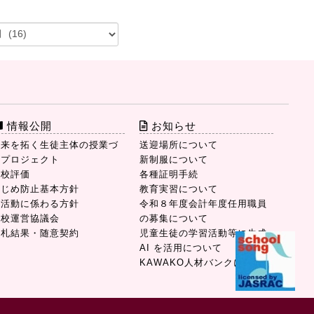
情報公開
お知らせ
未来を拓く生徒主体の授業づ
送迎場所について
りプロジェクト
新制服について
学校評価
各種証明手続
いじめ防止基本方針
教育実習について
部活動に係わる方針
令和８年度会計年度任用職員
学校運営協議会
の募集について
入札結果・随意契約
児童生徒の学習活動等に生成
AI を活用について
KAWAKO人材バンクについて