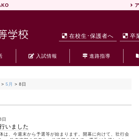
WAKO
ア
在校生･保護者へ
卒
活
入試情報
進路指導
>
5月
>
8日
8日
行いました
体は、今週末から予選等が始まります。開幕に向けて、壮行会