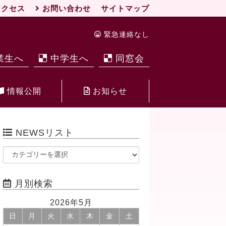
クセス
お問い合わせ
サイトマップ
緊急連絡なし
業生へ
中学生へ
同窓会
情報公開
お知らせ
NEWSリスト
月別検索
2026年5月
日
月
火
水
木
金
土