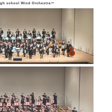
igh school Wind Orchestraー