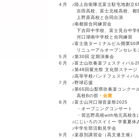
４月 ♪陸上自衛隊北富士駐屯地創立6
吉田高校、富士北稜高校、都留
上野原高校と合同出演
♪南都留合同練習会
下吉田中学校、富士見台中学校
河口湖南中学校と合同練習
♪富士急ターミナルビル開業50周
リニューアルオープンセレモ
５月 ♪第30回 定期演奏会
６月 ♪富士山吹奏楽フェスティバル20
♪第48回紫光祭 文化部ステージ
♪高等学校バンドフェスティバル2
７月 ♪野球応援
♪第65回山梨県吹奏楽コンクー
高校Bの部・
金賞
８月 ♪富士山河口湖音楽祭2025
・オープニングコンサート
・習志野高校with地元高校生に
♪にじいろのスイミー 学童夏休み
♪中学生部活動見学会
９月 ♪楽器別講習会（高文連主催）