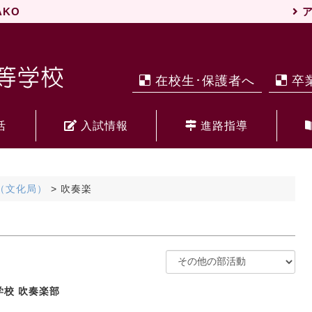
WAKO
ア
在校生･保護者へ
卒
活
入試情報
進路指導
（文化局）
>
吹奏楽
校 吹奏楽部