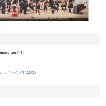
stagramです。
l?igshid=YmMyMTA2M2Y=