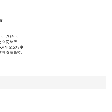
高
、忍野中、
合同練習
周年記念行事
興譲館高校、