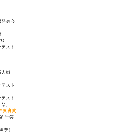
場
発表会
門
O-
テスト
新人戦
テスト
ンテスト
ひな）
伴奏者賞
塚 千笑）
里奈）