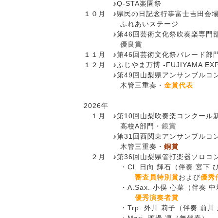
♪Q-STA楽園祭
１０月 ♪県民の日記念行事富士吉田会
ふれあいステージ
♪第46回芸術文化祭吹奏楽専門部
優良賞
１１月 ♪第46回芸術文化祭パレード部
１２月 ♪ふじやま万博 -FUJIYAMA EXP
♪第49回山梨県アンサンブルコン
木管三重奏・
金賞代表
2026年
１月 ♪第10回山梨吹奏楽コンクール
高校A部門・
銀賞
♪第31回西関東アンサンブルコン
木管三重奏・
銅賞
２月 ♪第36回山梨県管打楽器ソロコ
・Cl. 日向 輝石（伴奏 宮下 
審査員特別賞
および
優秀
・A.Sax. 小俣 心菜（伴奏 中
優秀演奏者賞
・Trp. 外川 莉子（伴奏 前川 