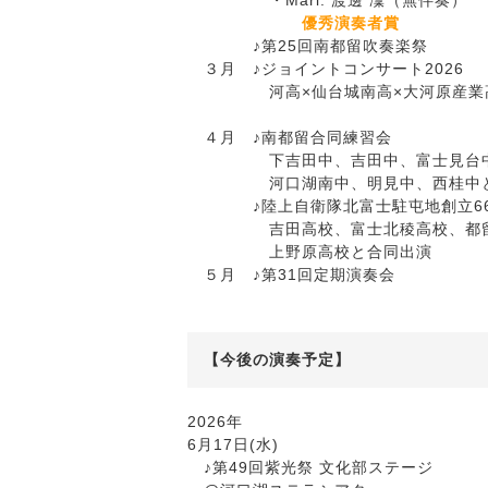
・Mari. 渡邊 凜（無伴奏）
優秀演奏者賞
♪第25回南都留吹奏楽祭
３月 ♪ジョイントコンサート2026
河高×仙台城南高×大河原産業
４月 ♪南都留合同練習会
下吉田中、吉田中、富士見台中
河口湖南中、明見中、西桂中と
♪陸上自衛隊北富士駐屯地創立66
吉田高校、富士北稜高校、都留
上野原高校と合同出演
５月 ♪第31回定期演奏会
【今後の演奏予定】
2026年
6月17日(水)
♪第49回紫光祭 文化部ステージ