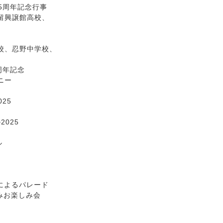
5周年記念行事
興譲館高校、
、忍野中学校、
年記念
ニー
25
025
ル
よるパレード
お楽しみ会