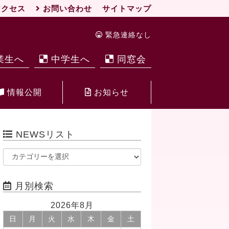
クセス
お問い合わせ
サイトマップ
緊急連絡なし
業生へ
中学生へ
同窓会
情報公開
お知らせ
NEWSリスト
月別検索
2026年8月
日
月
火
水
木
金
土