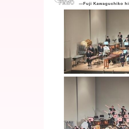
―Fuji Kawaguchiko h