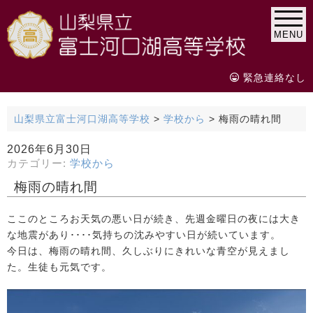
MENU
緊急連絡なし
山梨県立富士河口湖高等学校
>
学校から
>
梅雨の晴れ間
2026年6月30日
カテゴリー:
学校から
梅雨の晴れ間
ここのところお天気の悪い日が続き、先週金曜日の夜には大き
な地震があり････気持ちの沈みやすい日が続いています。
今日は、梅雨の晴れ間、久しぶりにきれいな青空が見えまし
た。生徒も元気です。