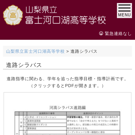
MENU
緊急連絡なし
山梨県立富士河口湖高等学校
>
進路シラバス
進路シラバス
進路指導に関わる、学年を追った指導目標・指導計画です。
（クリックするとPDFが開きます。）