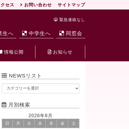
クセス
お問い合わせ
サイトマップ
緊急連絡なし
業生へ
中学生へ
同窓会
情報公開
お知らせ
NEWSリスト
月別検索
2026年8月
日
月
火
水
木
金
土