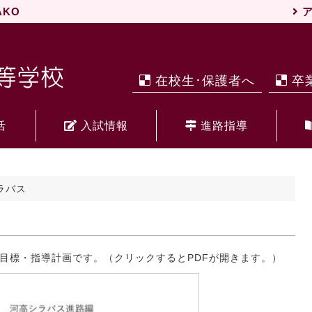
WAKO
ア
在校生･保護者へ
卒
活
入試情報
進路指導
ラバス
目標・指導計画です。（クリックするとPDFが開きます。）