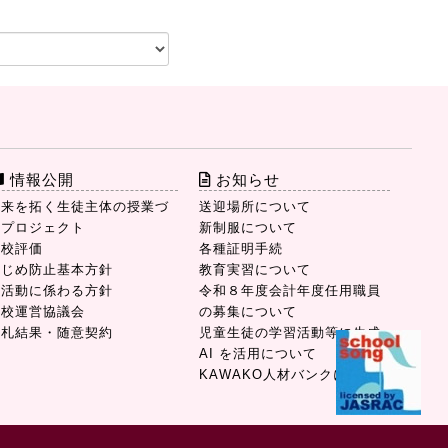
情報公開
お知らせ
未来を拓く生徒主体の授業づ
送迎場所について
りプロジェクト
新制服について
学校評価
各種証明手続
いじめ防止基本方針
教育実習について
部活動に係わる方針
令和８年度会計年度任用職員
学校運営協議会
の募集について
入札結果・随意契約
児童生徒の学習活動等に生成
AI を活用について
KAWAKO人材バンクについて