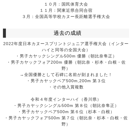
１０月：国民体育大会
１１月：関東近県合同合宿
３月：全国高等学校カヌー長距離選手権大会
過去の成績
2022年度日本カヌースプリントジュニア選手権大会（インター
ハイと同等の全国大会）
・男子カヤックシングル500m 優勝（朝比奈隼正）
・男子カヤックフォア200m 優勝（朝比奈・杉本・白根・佐
野）
→全国優勝として石碑に名前が刻まれました！
・男子カヤックペア500m,200m 第３位
・その他入賞複数
令和４年度インターハイ（香川県）
・男子カヤックシングル500m 第８位（朝比奈隼正）
・男子カヤックペア500m 第６位（杉本・白根）
・男子カヤックフォア500m 第７位（朝比奈・杉本・白根・佐
野）