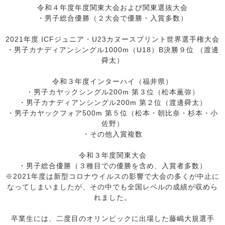
令和４年度年度関東大会および関東選抜大会
・男子総合優勝（２大会で優勝・入賞多数）
2021年度 ICFジュニア・U23カヌースプリント世界選手権大会
・男子カナディアンシングル1000m（U18）B決勝９位 （渡邊
舜太）
令和３年度インターハイ（福井県）
・男子カヤックシングル200m 第３位（松本薫弥）
・男子カナディアンシングル200m 第２位（渡邊舜太）
・男子カヤックフォア500m 第５位（松本・朝比奈・杉本・小
佐野）
・その他入賞複数
令和３年度関東大会
・男子総合優勝（３種目での優勝を含め、入賞者多数）
※2021年度は新型コロナウイルスの影響で大会の多くが中止に
なってしまいましたが、その中でも全国レベルの成績が収めら
れました。
卒業生には、二度目のオリンピックに出場した藤嶋大規選手