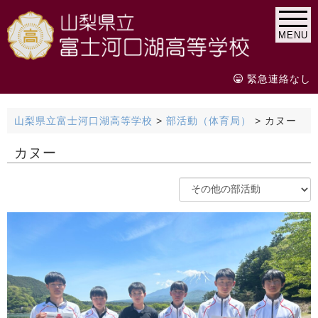
MENU
緊急連絡なし
山梨県立富士河口湖高等学校
>
部活動（体育局）
>
カヌー
カヌー