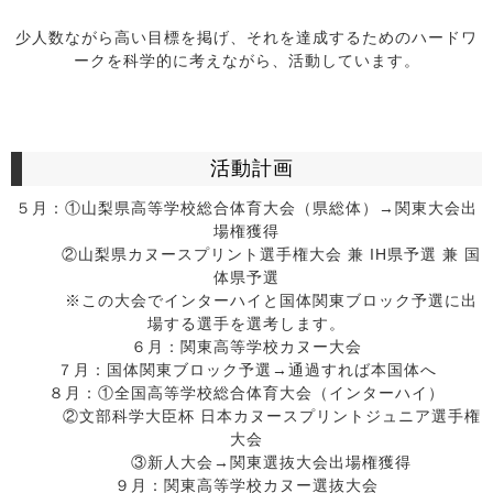
少人数ながら高い目標を掲げ、それを達成するためのハードワ
ークを科学的に考えながら、活動しています。
活動計画
５月：①山梨県高等学校総合体育大会（県総体）→関東大会出
場権獲得
②山梨県カヌースプリント選手権大会 兼 IH県予選 兼 国
体県予選
※この大会でインターハイと国体関東ブロック予選に出
場する選手を選考します。
６月：関東高等学校カヌー大会
７月：国体関東ブロック予選→通過すれば本国体へ
８月：①全国高等学校総合体育大会（インターハイ）
②文部科学大臣杯 日本カヌースプリントジュニア選手権
大会
③新人大会→関東選抜大会出場権獲得
９月：関東高等学校カヌー選抜大会