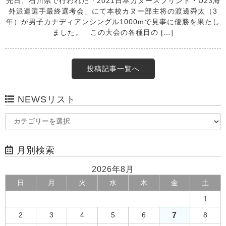
先日、石川県で行われた「2021日本カヌースプリント・U23海
外派遣選手最終選考会」にて本校カヌー部主将の渡邊舜太（3
年）が男子カナディアンシングル1000mで見事に優勝を果たし
ました。 この大会の各種目の […]
投稿記事一覧へ
NEWSリスト
月別検索
2026年8月
日
月
火
水
木
金
土
1
7
2
3
4
5
6
8