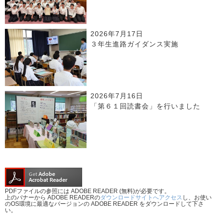
2026年7月17日
３年生進路ガイダンス実施
2026年7月16日
「第６１回読書会」を行いました
PDFファイルの参照には ADOBE READER (無料)が必要です。
上のバナーから ADOBE READERの
ダウンロードサイトへアクセス
し、お使い
のOS環境に最適なバージョンの ADOBE READER をダウンロードして下さ
い。