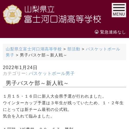
MENU
緊急連絡なし
山梨県立富士河口湖高等学校
>
部活動
>
バスケットボール
男子
>
男子バスケ部～新人戦～
2022年1月24日
カテゴリー:
バスケットボール男子
男子バスケ部～新人戦～
１月１５・１６日に新人大会県予選が行われました。
ウインターカップ予選は３年生が残っていたため、１・２年生
にとっては新チーム最初の公式戦。
気合を入れて臨みました。