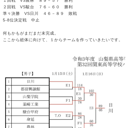
１回戦 VS農林 ８９－５７ 勝利
２回戦 VS駿台 ７６－６０ 勝利
準々決勝 VS日川 ４６－８９ 敗戦
5-8位決定戦 中止
何もかもがまだまだ未完成。
ここから総体に向けて、１からチームを作っていきたいです。